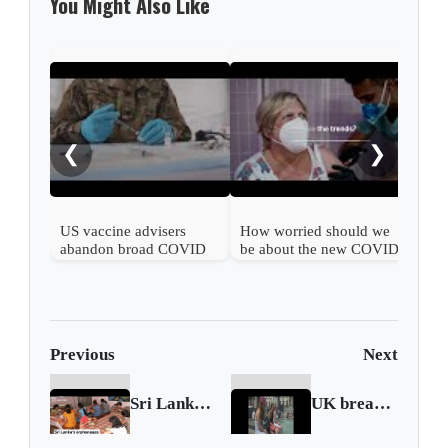
You Might Also Like
What
COV
❮
❯
US vaccine advisers
How worried should we
abandon broad COVID
be about the new COVID
shot support
wave?
Previous
Next
Sri Lanka's orphanages face food shortages
UK breaks record for highest temperature