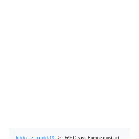
Inicio
>
covid-19
>
WHO says Europe must act