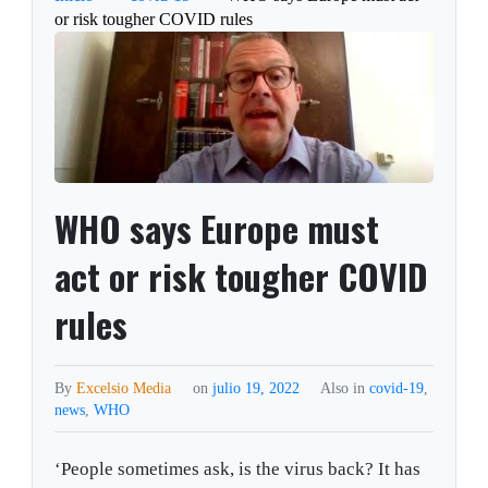
or risk tougher COVID rules
WHO says Europe must
act or risk tougher COVID
rules
By
Excelsio Media
on
julio 19, 2022
Also in
covid-19
,
news
,
WHO
‘People sometimes ask, is the virus back? It has