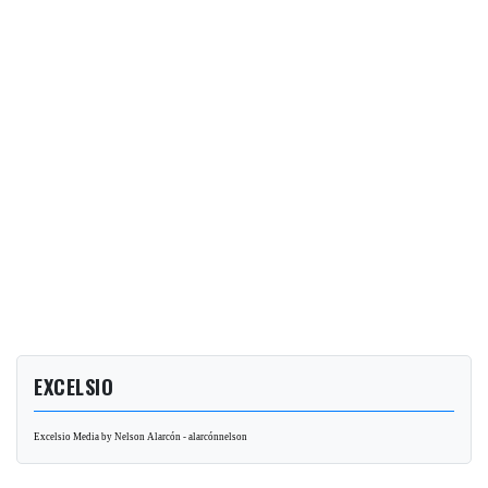
EXCELSIO
Excelsio Media by Nelson Alarcón - alarcónnelson