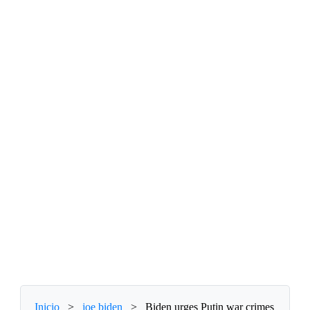
Inicio
>
joe biden
>
Biden urges Putin war crimes