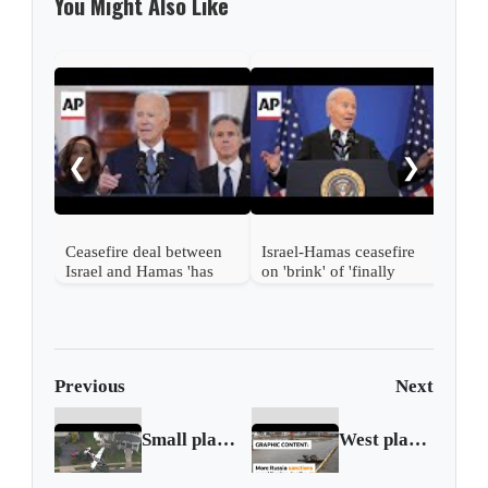
You Might Also Like
Bid
Stee
US S
❮
❯
Ceasefire deal between
Israel-Hamas ceasefire
Israel and Hamas 'has
on 'brink' of 'finally
been reached,' Biden
coming to fruition,'
says
Biden says
Previous
Next
Small plane crashes into front yard of NJ home
West plans more Russia sanctions over Ukraine deaths