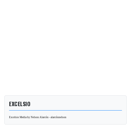
EXCELSIO
Excelsio Media by Nelson Alarcón - alarcónnelson