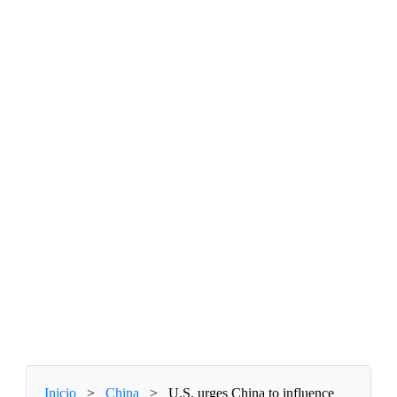
Inicio
>
China
>
U.S. urges China to influence