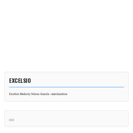
EXCELSIO
Excelsio Media by Nelson Alarcón - alarcónnelson