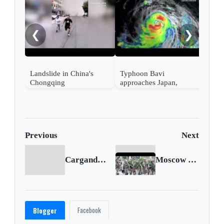
EE. 
tecn
Ali
❮
❯
en s
Landslide in China's
Typhoon Bavi
Chongqing
approaches Japan,
Taiwan and China
Previous
Next
Cargando anterior...
Moscow says U.S. response ignores its main concerns
Facebook
Blogger