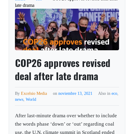
late drama
COP26 approves revised
deal after late drama
By
Excelsio Media
on
noviembre 13, 2021
Also in
eco
,
news
,
World
After last-minute drama over whether to include
the words phase ‘down’ or ‘out’ regarding coal
use, the U.N. climate summit in Scotland ended