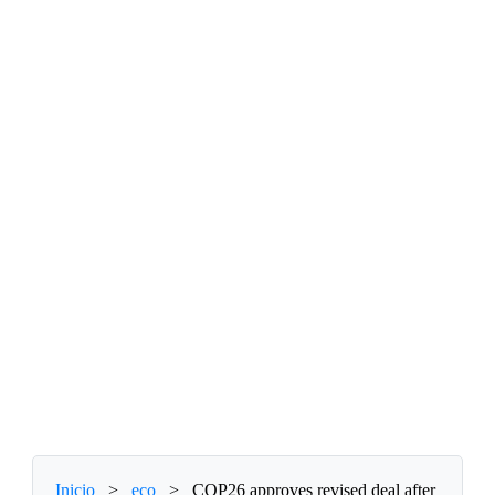
Inicio
>
eco
>
COP26 approves revised deal after