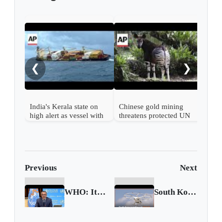
Russ
eme
afte
❮
❯
India's Kerala state on
Chinese gold mining
high alert as vessel with
threatens protected UN
hazardous cargo sinks
heritage site in DR
off its coast
Congo
Previous
Next
WHO: It’s not vaccines or, it’s vaccines and...
South Korea tests system for controlling air taxis