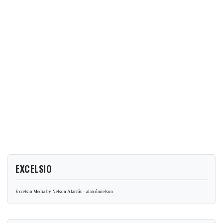
EXCELSIO
Excelsio Media by Nelson Alarcón - alarcónnelson