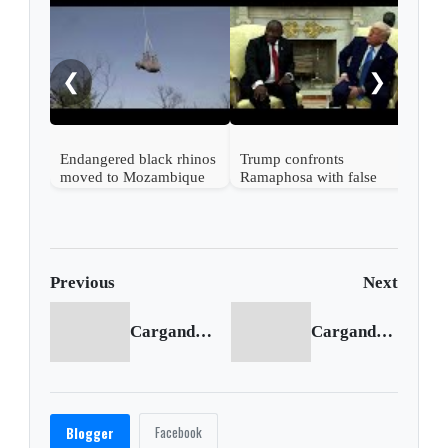
Whit
'ref
nex
❮
❯
Endangered black rhinos
Trump confronts
moved to Mozambique
Ramaphosa with false
from South Africa
genocide claims
Previous
Next
Cargando anterior...
Cargando siguiente...
Facebook
Blogger