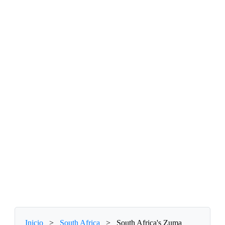
Inicio
>
South Africa
>
South Africa's Zuma