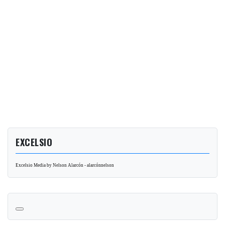
EXCELSIO
Excelsio Media by Nelson Alarcón - alarcónnelson