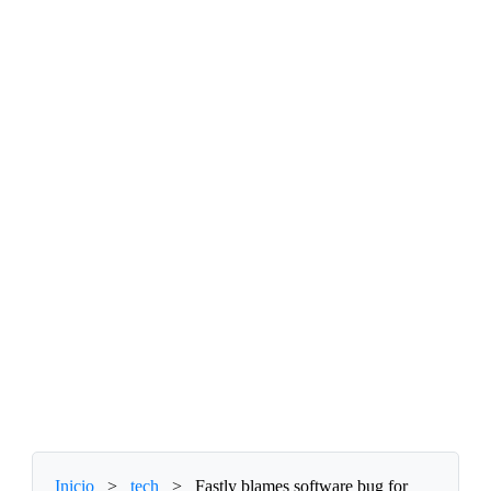
Inicio
>
tech
>
Fastly blames software bug for