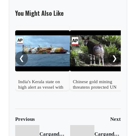
You Might Also Like
Russ
eme
afte
❮
❯
India's Kerala state on
Chinese gold mining
high alert as vessel with
threatens protected UN
hazardous cargo sinks
heritage site in DR
off its coast
Congo
Previous
Next
Cargando anterior...
Cargando siguiente...