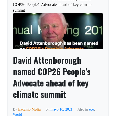
COP26 People’s Advocate ahead of key climate
summit
David Attenborough
named COP26 People’s
Advocate ahead of key
climate summit
By
Excelsio Media
on
mayo 10, 2021
Also in
eco
,
World