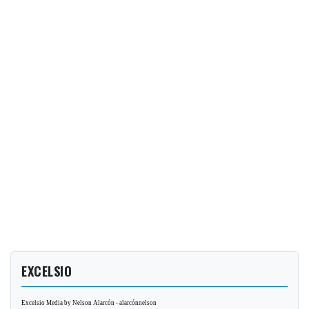
EXCELSIO
Excelsio Media by Nelson Alarcón - alarcónnelson