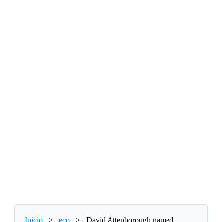
Inicio
>
eco
>
David Attenborough named