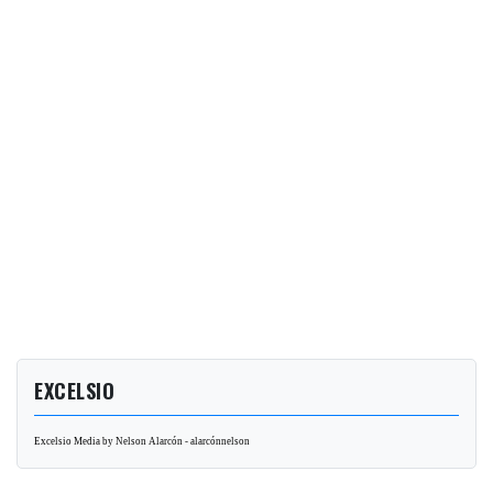
EXCELSIO
Excelsio Media by Nelson Alarcón - alarcónnelson