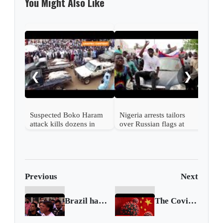
You Might Also Like
Nige
arm
❮
❯
Suspected Boko Haram
Nigeria arrests tailors
attack kills dozens in
over Russian flags at
Nigeria
protests
Previous
Next
Brazil has no 'effective response' to COVID, aid group MSF says
The Covid-19 disinformation tactics used by China