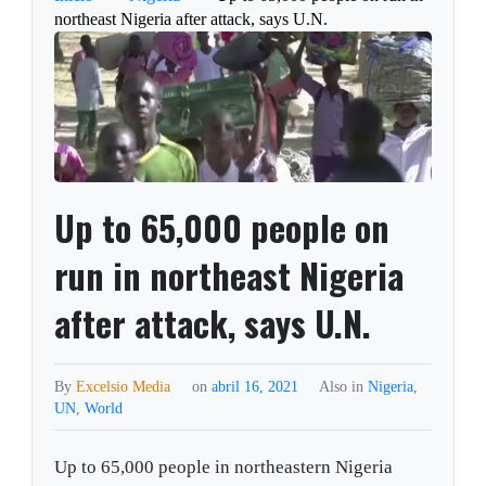
northeast Nigeria after attack, says U.N.
Up to 65,000 people on
run in northeast Nigeria
after attack, says U.N.
By
Excelsio Media
on
abril 16, 2021
Also in
Nigeria
,
UN
,
World
Up to 65,000 people in northeastern Nigeria