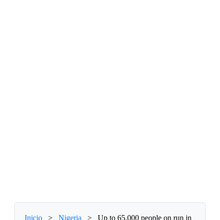
Inicio
>
Nigeria
>
Up to 65,000 people on run in