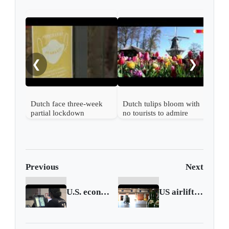
❮
❯
Dutch face three-week
Dutch tulips bloom with
partial lockdown
no tourists to admire
them
Previous
Next
U.S. economy gets boost from hefty federal aid
US airlifts COVID-19 relief supplies to India