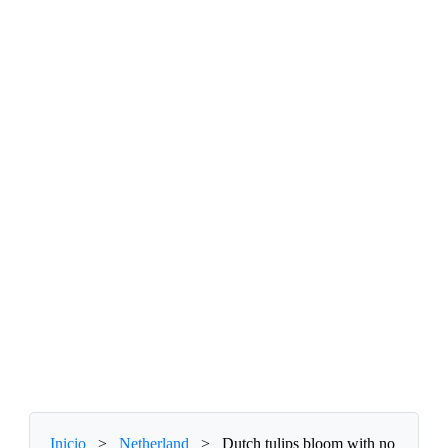
Inicio
>
Netherland
>
Dutch tulips bloom with no