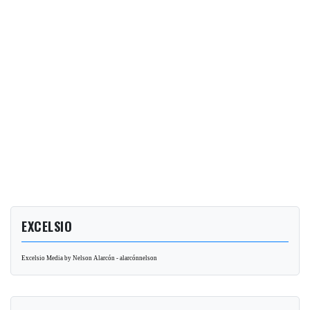
EXCELSIO
Excelsio Media by Nelson Alarcón - alarcónnelson