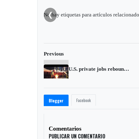
❮
No hay etiquetas para artículos relacionado
Previous
U.S. private jobs rebound sharply in January
Facebook
Blogger
Comentarios
PUBLICAR UN COMENTARIO