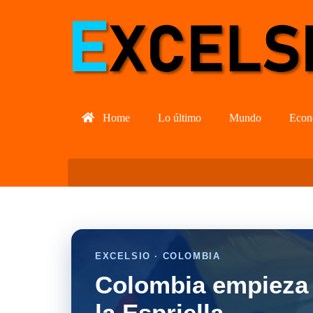
Home
Lo último
Mundo
Econ
EXCELSIO · COLOMBIA
Colombia empieza 
la Espriella