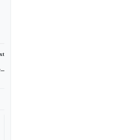
xt
..