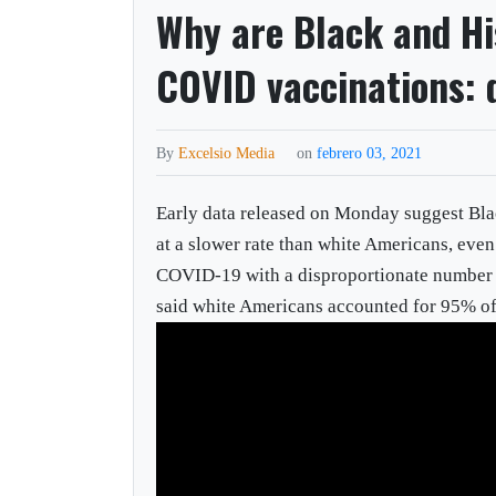
Why are Black and Hi
COVID vaccinations: 
By
Excelsio Media
on
febrero 03, 2021
Early data released on Monday suggest Bla
at a slower rate than white Americans, eve
COVID-19 with a disproportionate number of
said white Americans accounted for 95% of