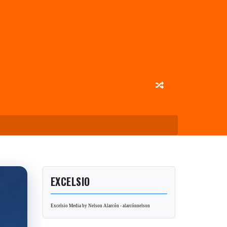
EXCELSIO
Excelsio Media by Nelson Alarcón - alarcónnelson