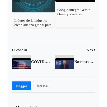
Google integra Gemini
Omni y avatares
personales en Google
Líderes de la industria
Vids para facilitar la
crean alianza global para
creación de videos con
reforzar la seguridad de
IA
la inteligencia artificial
abierta
Previous
Next
COVID-19 figures in the United States (Oct. 6 2020)
No more status quo: PM Johnson vows to transform Britain after coronavirus crisis
Facebook
Blogger