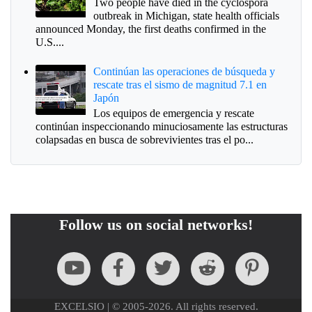
Two people have died in the cyclospora
outbreak in Michigan, state health officials
announced Monday, the first deaths confirmed in the
U.S....
Continúan las operaciones de búsqueda y
rescate tras el sismo de magnitud 7.1 en
Japón
Los equipos de emergencia y rescate
continúan inspeccionando minuciosamente las estructuras
colapsadas en busca de sobrevivientes tras el po...
Follow us on social networks!
EXCELSIO | © 2005-2026. All rights reserved.