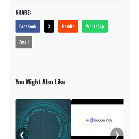
SHARE:
Facebook
X
Reddit
WhatsApp
Email
You Might Also Like
Ope
Live
gene
conv
natu
❮
❯