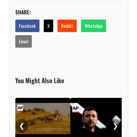
SHARE:
Facebook
X
Reddit
WhatsApp
Email
You Might Also Like
Geor
Russ
used
❮
❯