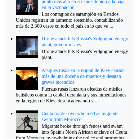
punto más alto en 35 años debido a la baja
en la vacunación
Los contagios de sarampión en Estados
Unidos registran un aumento sostenido, contabilizando
más de 2,300 casos en todo el país en lo que va ...
Drone attack hits Russia's Volgograd energy
plant, governor says
Drone attack hits Russia's Volgograd energy
plant.
Ataques rusos en la región de Kiev causan
más de una docena de muertos y desatan
graves incendios
Fuerzas rusas lanzaron oleadas de misiles
balísticos contra la capital ucraniana y sus inmediaciones
en la región de Kiev, desencadenando v...
Ceuta border overwhelmed as migrants
swim from Morocco
Migrants broke through fences and swam
into Spain's North African enclave of Ceuta
from Morocco, overwhelming the police and prompting