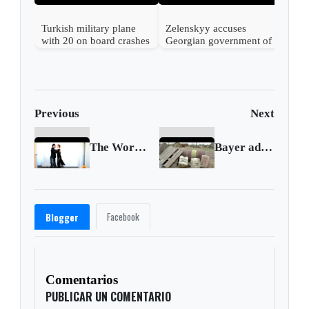
Turkish military plane
Zelenskyy accuses
with 20 on board crashes
Georgian government of
in Georgia
'shameful' push towards
'dependence' on Russia
Previous
Next
The World Tango Championship moves online
Bayer admits 'bumps' over U.S. lawsuit deal
Facebook
Blogger
Comentarios
PUBLICAR UN COMENTARIO