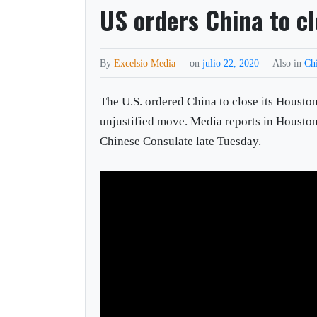
US orders China to c
By
Excelsio Media
on
julio 22, 2020
Also in
Ch
The U.S. ordered China to close its Houston
unjustified move. Media reports in Houston s
Chinese Consulate late Tuesday.