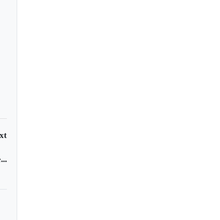
mp en China: Una
a estratégica entre
les
xt
..