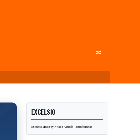
EXCELSIO
Excelsio Media by Nelson Alarcón - alarcónnelson