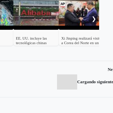
Tru
paus
riva
❯
EE. UU. incluye las
Xi Jinping realizará visita
tecnológicas chinas
a Corea del Norte en un
Alibaba, Baidu y BYD
esfuerzo por recuperar su
en su lista negra militar
influencia sobre Kim
Jong-un
Ne
Cargando siguiente.