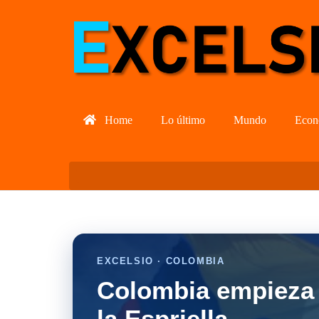
Home
Lo último
Mundo
Econ
EXCELSIO · COLOMBIA
Colombia empieza 
la Espriella