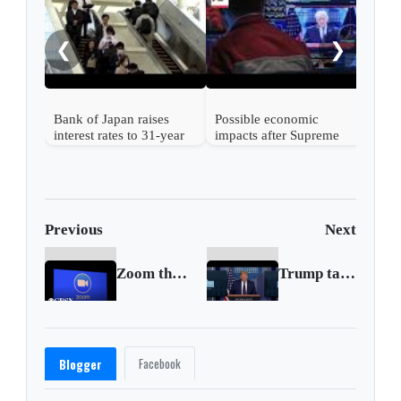
rise
from
❮
❯
Bank of Japan raises
Possible economic
interest rates to 31-year
impacts after Supreme
high
Court strikes down
Trump's tariffs
Previous
Next
Zoom the insecure chinese app for calls has been hacked alot
Trump takes new virus test, tests negative again
Facebook
Blogger