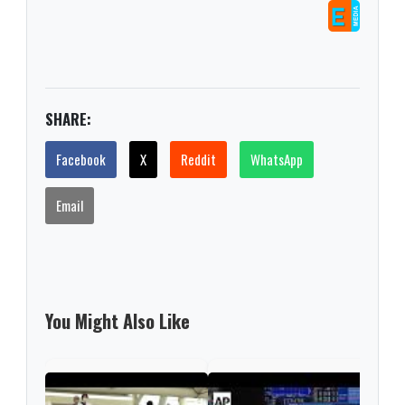
SHARE:
Facebook
X
Reddit
WhatsApp
Email
You Might Also Like
Nint