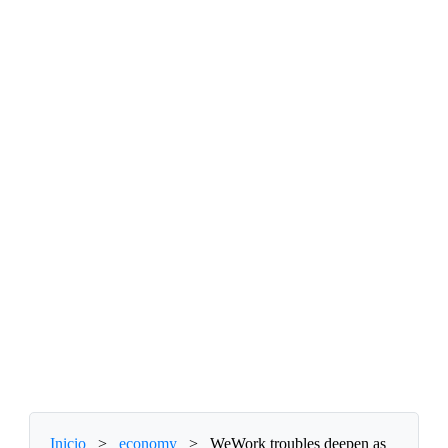
Inicio
>
economy
>
WeWork troubles deepen as