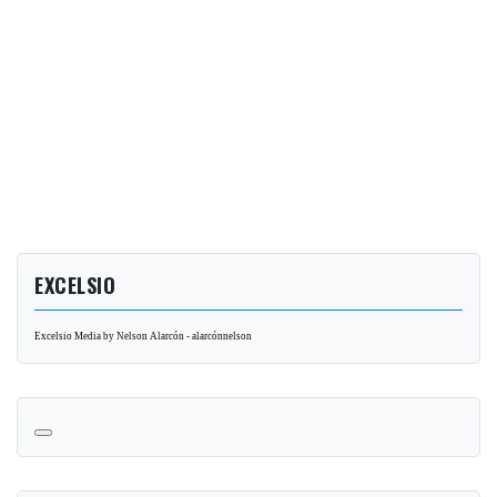
EXCELSIO
Excelsio Media by Nelson Alarcón - alarcónnelson