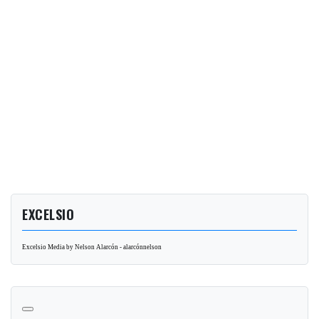
EXCELSIO
Excelsio Media by Nelson Alarcón - alarcónnelson