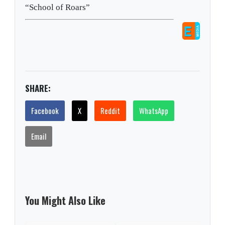
“School of Roars”
SHARE:
Facebook
X
Reddit
WhatsApp
Email
You Might Also Like