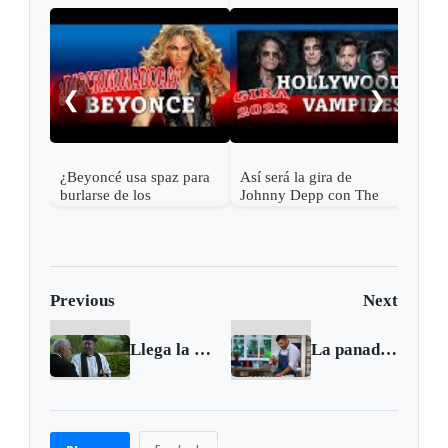
Mick
a l
❮
❯
¿Beyoncé usa spaz para
Así será la gira de
burlarse de los
Johnny Depp con The
discapacitados?
Hollywood Vampires en
2023
Previous
Next
Llega la quinta temporada de “Padre Brown” por Film & Arts
La panadería de Juan Manuel Herrera vuelve a El Gourmet