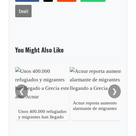
Email
You Might Also Like
Grec
su d
Eur
❮
❯
Acnur reporta aumento
alarmante de migrantes
Unos 400.000 refugiados
llegando a Grecia
y migrantes han llegado
a Grecia este año: Acnur