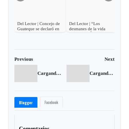
Del Lector | Concejo de
Del Lector | “Los
Guateque se declaró en
desmanes de la vida
oposición
privada de Álvaro Uribe”
Previous
Next
Cargando anterior...
Cargando siguiente...
Facebook
Blogger
Comentarios