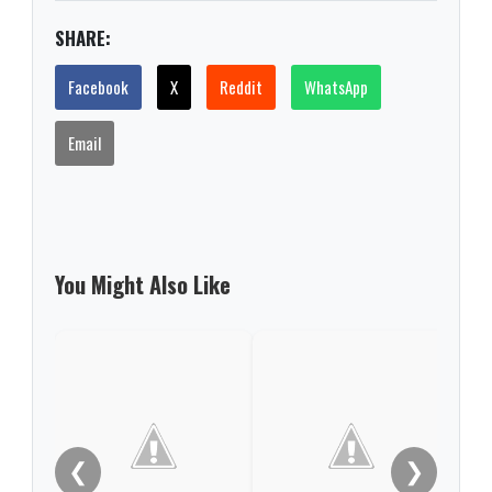
SHARE:
Facebook
X
Reddit
WhatsApp
Email
You Might Also Like
Del 
acep
❮
❯