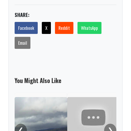
SHARE:
Facebook
X
Reddit
WhatsApp
Email
You Might Also Like
En T
Refu
víct
intr
❮
❯