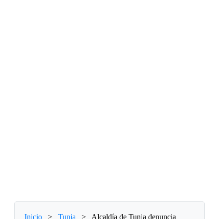
Inicio
>
Tunja
>
Alcaldía de Tunja denuncia