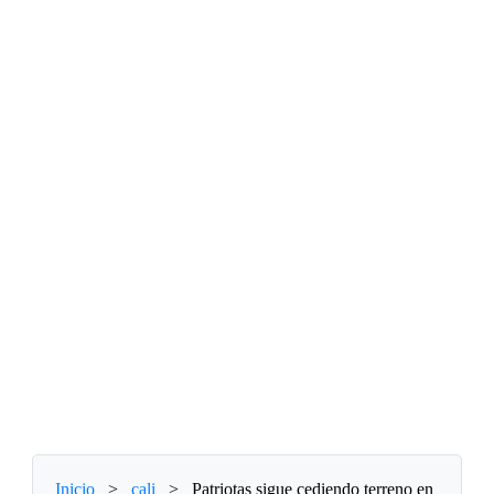
Inicio
>
cali
>
Patriotas sigue cediendo terreno en