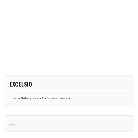
EXCELSIO
Excelsio Media by Nelson Alarcón - alarcónnelson