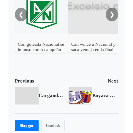
201
❮
❯
Con goleada Nacional se
Cali vence a Nacional y
impuso como campeón
saca ventaja en la final
de la Liga I-2017
de la Liga
Previous
Next
Cargando anterior...
Boyacá Chicó dejó ir los puntos y enreda su clasificación
Facebook
Blogger