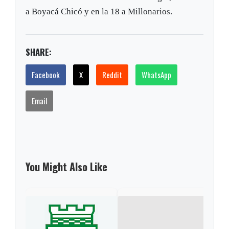
a Boyacá Chicó y en la 18 a Millonarios.
SHARE:
Facebook
X
Reddit
WhatsApp
Email
You Might Also Like
Cali
fina