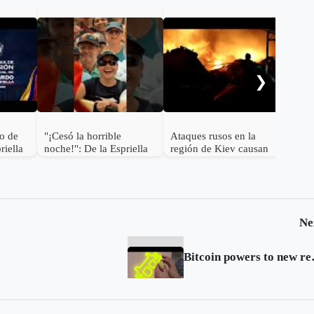
Mich
2 U
cyc
❯
to de
"¡Cesó la horrible
Ataques rusos en la
riella
noche!": De la Espriella
región de Kiev causan
e la
más de una docena de
muertos y desatan graves
incendios
Ne
Bitcoin p