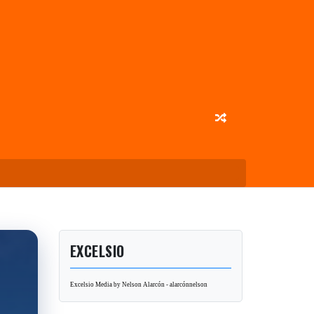
EXCELSIO
Excelsio Media by Nelson Alarcón - alarcónnelson