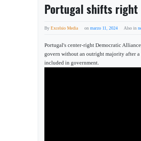
Portugal shifts right
By
Excelsio Media
on
marzo 11, 2024
Also in
n
Portugal's center-right Democratic Alliance
govern without an outright majority after a w
included in government.