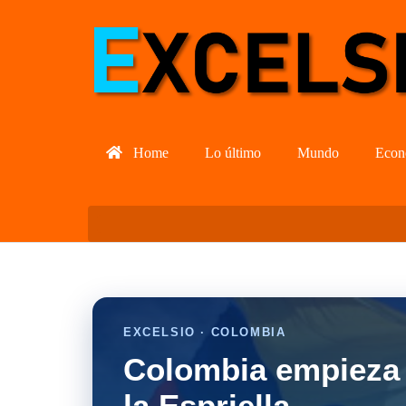
Home
Lo último
Mundo
Econ
EXCELSIO · COLOMBIA
Colombia empieza 
la Espriella