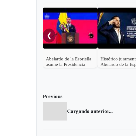
❮
Abelardo de la Espriella
Histórico juramen
asume la Presidencia
Abelardo de la Esp
desde una base militar de
en Cali, el inicio d
Cali
"Patria Milagro"
Previous
Cargando anterior...