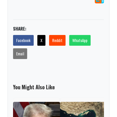
SHARE:
Facebook
X
Reddit
WhatsApp
Email
You Might Also Like
Trum
a Ab