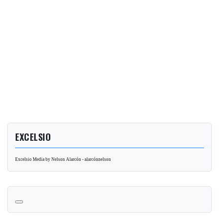
EXCELSIO
Excelsio Media by Nelson Alarcón - alarcónnelson