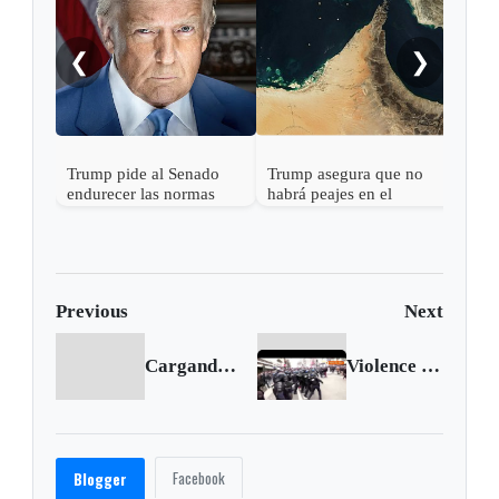
❮
❯
Trump pide al Senado
Trump asegura que no
endurecer las normas
habrá peajes en el
electorales tras fallo de la
Estrecho de Ormuz
Corte Suprema sobre
votos por correo
Previous
Next
Cargando anterior...
Violence hits Paris on day of pension protests
Facebook
Blogger