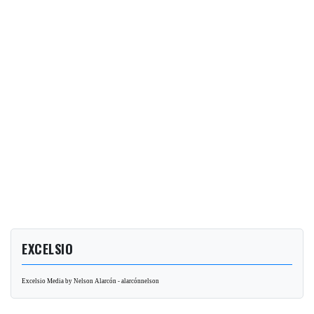
EXCELSIO
Excelsio Media by Nelson Alarcón - alarcónnelson