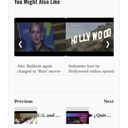
You Might Also Like
Kevi
by n
❮
❯
Alec Baldwin again
Industries hurt by
charged in ‘Rust’ movie-
Hollywood strikes spread
set shooting
beyond entertainment
Previous
Next
U.S. and Russia agree to keep talking after meeting on Ukraine
▶ ¿Quiénes se presentarán en el Super Bowl 2022? 🎤 Podcast NO ESENCIAL #57 con Nelson Alarcón