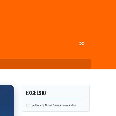
EXCELSIO
Excelsio Media by Nelson Alarcón - alarcónnelson