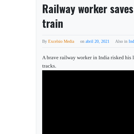
Railway worker saves
train
By
Excelsio Media
on
abril 20, 2021
Also in
Ind
A brave railway worker in India risked his l
tracks.