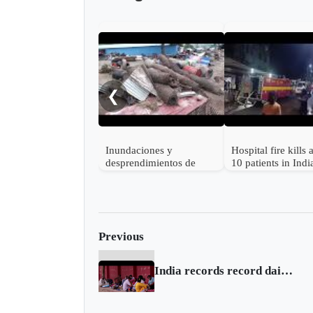
❮
Inundaciones y
Hospital fire kills a
desprendimientos de
10 patients in Indi
tierra dejan al menos 25
Odisha
muertos en India
Previous
India records record daily COVID-19 death toll