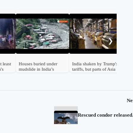
Air
Lon
mor
❯
t least
Houses buried under
India shaken by Trump's
a's
mudslide in India’s
tariffs, but parts of Asia
flood-hit Uttarakhand
feel relief
Ne
Rescue