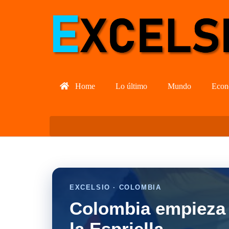
Home
Lo último
Mundo
Econ
EXCELSIO · COLOMBIA
Colombia empieza 
la Espriella