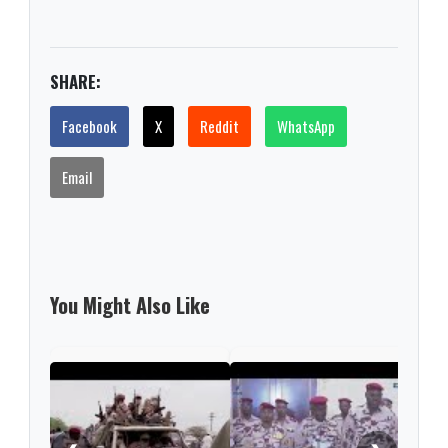
SHARE:
Facebook
X
Reddit
WhatsApp
Email
You Might Also Like
Chad
Deby
afte