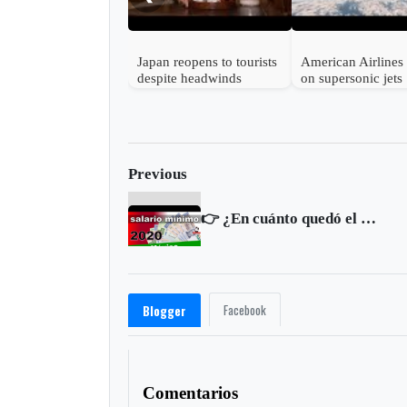
Japan reopens to tourists
American Airlines 
despite headwinds
on supersonic jets
Previous
👉 ¿En cuánto quedó el SALARIO MÍNIMO en MÉXICO para 2020? 🇲🇽
Facebook
Blogger
Comentarios