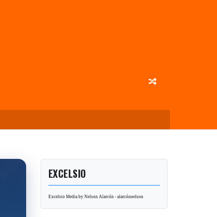
EXCELSIO
Excelsio Media by Nelson Alarcón - alarcónnelson