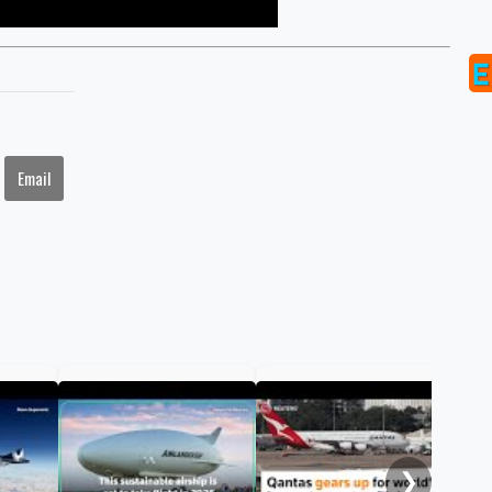
Email
Qan
Aus
❯