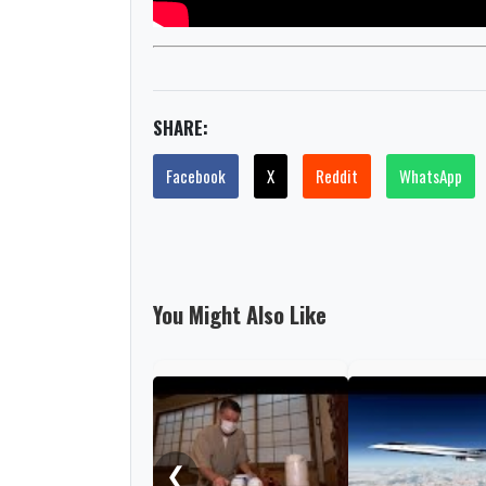
SHARE:
Facebook
X
Reddit
WhatsApp
You Might Also Like
❮