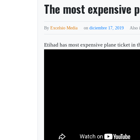
The most expensive pl
By
Excelsio Media
on
diciembre 17, 2019
Also 
Etihad has most expensive plane ticket in 