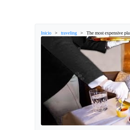
Inicio
>
traveling
>
The most expensive plan