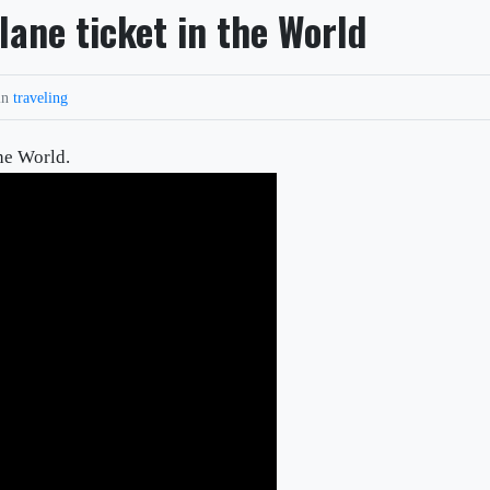
ane ticket in the World
in
traveling
the World.