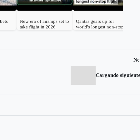
bets
New era of airships set to
Qantas gears up for
take flight in 2026
world's longest non-stop
flight
Ne
Cargando siguiente.