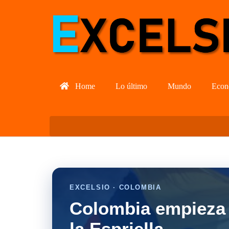
Home
Lo último
Mundo
Econ
EXCELSIO · COLOMBIA
Colombia empieza 
la Espriella