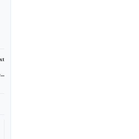
xt
..