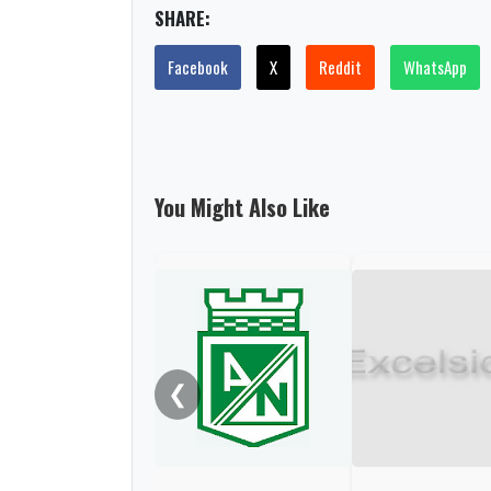
SHARE:
Facebook
X
Reddit
WhatsApp
You Might Also Like
❮