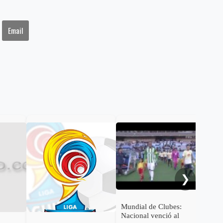
Email
Tol
su p
Lig
❯
Mundial de Clubes:
Nacional venció al