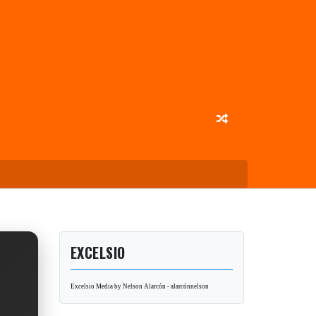
EXCELSIO
Excelsio Media by Nelson Alarcón - alarcónnelson