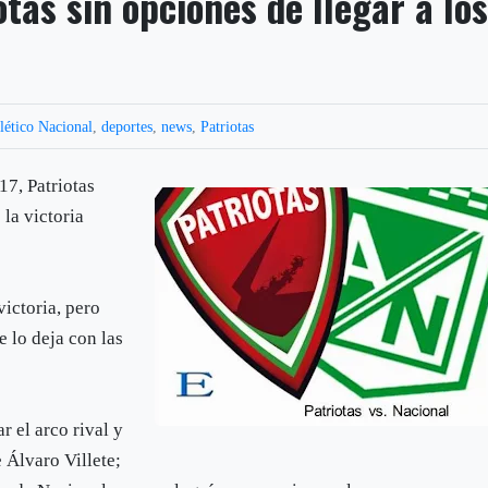
otas sin opciones de llegar a lo
lético Nacional
,
deportes
,
news
,
Patriotas
17, Patriotas
 la victoria
ictoria, pero
e lo deja con las
ar el arco rival y
 Álvaro Villete;