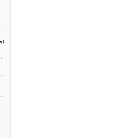
xt
cha 18 de la Liga I-2017